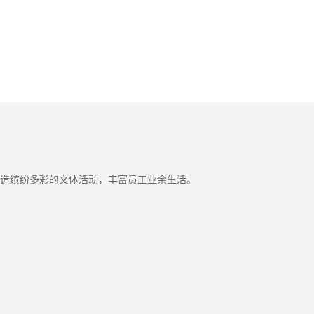
打造缤纷多彩的文体活动，丰富员工业余生活。