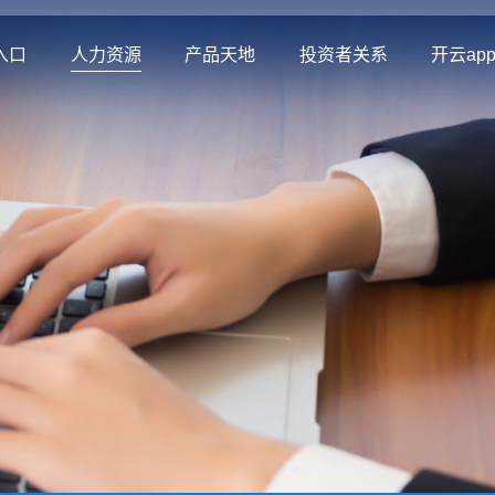
入口
人力资源
产品天地
投资者关系
开云ap