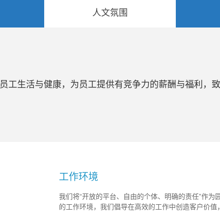
人文氛围
员工生活与健康，为员工提供有竞争力的薪酬与福利，
工作环境
我们将“开放的平台、自由的个体、明确的责任”作为
的工作环境，我们倡导在高效的工作中创造客户价值