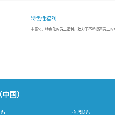
特色性福利
丰富化、特色化的员工福利，致力于不断提高员工的
e（中国）
联系
招聘联系