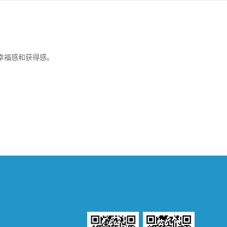
幸福感和获得感。