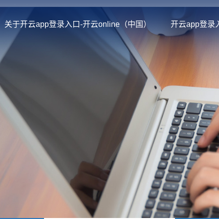
关于开云app登录入口-开云online（中国）
开云app登录