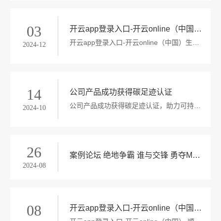
03
开云app登录入口-开云online（中国）生物顺利通过危险化学品医药行业 三级安全生产标准化评审
开云app登录入口-开云online（中国）生物顺利通过危险化学品医药行业三级安全生产标准化评审近日，开云app登录入口-开云online（中国）生物经过一年多的不懈创建和全体员工的共同努力，收到成都市应急管理局发布的通过名单通知，顺利通过了危险化学品医药行业三级安全生产标准化评审。这一成就不仅是对公司安全生产管理体系的认可，也是对公司安全文化建设和员工安全责任意识的肯定。开云app登录入口-开云online（中国）生物于2023年4月...
2024-12
14
公司产品成功获得碳足迹认证
公司产品成功获得碳足迹认证，助力可持续发展近日，开云app登录入口-开云online（中国）生物荣幸地宣布，公司主打产品苏莱乐®富马酸比索洛尔片（5mg18片/盒）已成功获得碳足迹认证。这一认证标志着开云app登录入口-开云online（中国）生物在减少温室气体排放、推动可持续发展方面迈出了坚实的一步。碳足迹认证是一种通过评估和认证来衡量和管理产品在其生命周期内排放的温室气体总量的方法。它旨在帮助...
2024-10
26
案例论坛 绝地争霸 谁与交锋 勇夺MVP
2024-08
08
开云app登录入口-开云online（中国） 顺利通过2024年企业知识产权合规管理体系认证