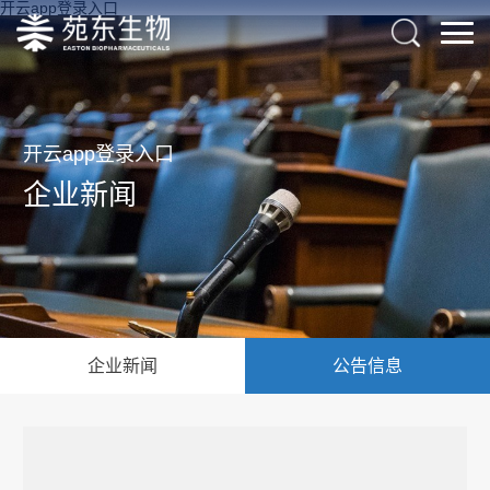
开云app登录入口
开云app登录入口
企业新闻
企业新闻
公告信息